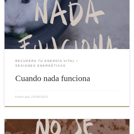
funciona. Sabemos cómo comer bien, qué hacer para dormir
mejor, cómo descansar, organizarnos, hemos visto vídeos para
gestionar el estrés, la ansiedad… pero seguimos dando vueltas en
la rueda de hámster, en un bucle infinito de sentirnos mal, […]
RECUPERA TU ENERGÍA VITAL
SESIONES ENERGÉTICAS
Cuando nada funciona
Publicada
23/08/2023