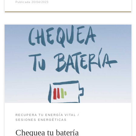
Publicada
20/04/2023
¿A que en cuanto ves que tu móvil se acerca al 10% de carga
buscas corriendo un enchufe y lo recargas? Pues funcionamos
exactamente igual, como si tuviéramos una batería que se carga y
se descarga. Y no tardamos lo mismo en recargarnos cuando
estamos a un 10% que al […]
RECUPERA TU ENERGÍA VITAL
SESIONES ENERGÉTICAS
Chequea tu batería