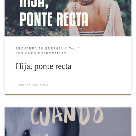
chepa, no era para tanto. Pero lo suficiente para que mi madre
me dijera […]
RECUPERA TU ENERGÍA VITAL
SESIONES ENERGÉTICAS
Hija, ponte recta
Publicada
23/07/2024
Sé lo frustrante que es intentarlo todo y que parezca que nada