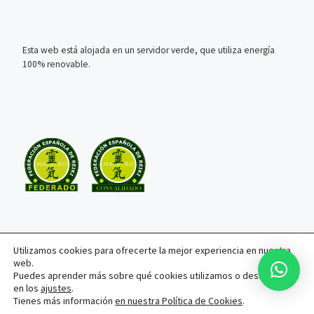
Esta web está alojada en un servidor verde, que utiliza energía
100% renovable.
Utilizamos cookies para ofrecerte la mejor experiencia en nuestra
web.
© 2026
Recupera tu energía vital
– Todos los derechos
Puedes aprender más sobre qué cookies utilizamos o desactivarlas
reservados
en los
ajustes
.
Tienes más información
en nuestra Política de Cookies
.
Funciona con
WP
– Diseñado con el
Tema Customizr