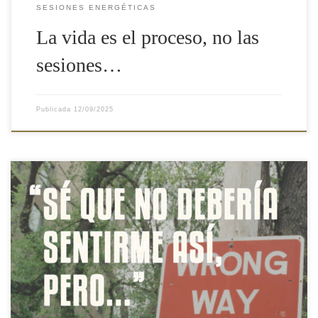
SESIONES ENERGÉTICAS
La vida es el proceso, no las
sesiones…
Publicada
12/09/2025
Ni os imagináis la de veces que esta frase sale en sesión: “sé que
no debería sentirme así…” ¿De dónde sale? ¿Quién o qué
determina o decide cómo “deberíamos” sentirnos? Cuántas veces
estando tristes alguien ha venido y nos ha dicho “alégrate,
hombre”; o, con un estrés que nos sale […]