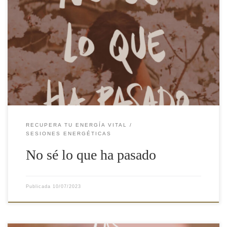
El otro día alguien en sesión me dijo «no sé lo que está pasando…
lo que trabajamos el último día hacía años que lo sabía, me lo
había explicado mi psicóloga, había leído sobre ello y sabía que
me pasaba pero nunca lo había logrado cambiar, yo era así y […]
RECUPERA TU ENERGÍA VITAL
SESIONES ENERGÉTICAS
No sé lo que ha pasado
Publicada
10/07/2023