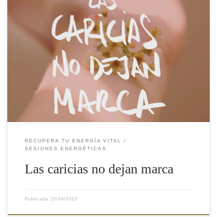
Un día alguien me preguntó si sólo había vivido cosas malas o
traumáticas en esta y otras vidas, y recuerdo lo que le contesté:
«no, es que lamentablemente las caricias no dejan marca». No es
del todo así, porque nos dejan «marcados» positivamente para
siempre, pero lo que no nos […]
RECUPERA TU ENERGÍA VITAL
SESIONES ENERGÉTICAS
Las caricias no dejan marca
Publicada
25/04/2023