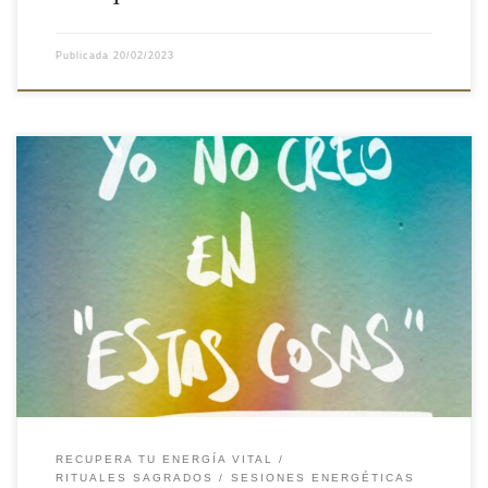
Publicada
20/02/2023
Me encanta cuando alguien me dice «yo es que, en estas cosas,
no creo» cuando les explico a lo que me dedico. Les suelo
contestar «genial, yo tampoco«, y la gente se queda de pasta de
boniato. Lo que me hace muchísima gracia.
Pero es que es la
verdad… […]
RECUPERA TU ENERGÍA VITAL
RITUALES SAGRADOS
SESIONES ENERGÉTICAS