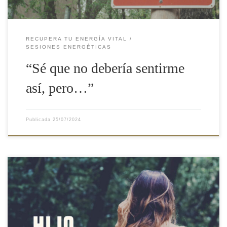
RECUPERA TU ENERGÍA VITAL
SESIONES ENERGÉTICAS
“Sé que no debería sentirme
así, pero…”
Publicada
25/07/2024
«Hija, ponte recta.» Mi madre me decía esta frase cada dos por
tres, con toda su buena voluntad. Yo era adolescente e iba un
poco encorvada, un poco, no te vayas a imaginar que iba con