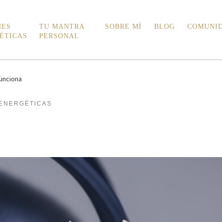
NES
TU MANTRA
SOBRE MÍ
BLOG
COMUNI
ÉTICAS
PERSONAL
unciona
 ENERGÉTICAS