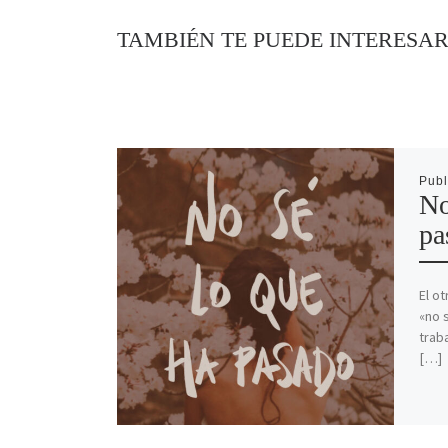
TAMBIÉN TE PUEDE INTERESA
Pub
No
pa
El ot
«no 
trab
[…]