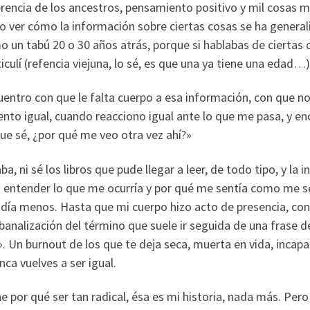
erencia de los ancestros, pensamiento positivo y mil cosas má
so ver cómo la información sobre ciertas cosas se ha general
 un tabú 20 o 30 años atrás, porque si hablabas de ciertas 
iculí (refencia viejuna, lo sé, es que una ya tiene una edad…)
ntro con que le falta cuerpo a esa información, con que no
nto igual, cuando reacciono igual ante lo que me pasa, y e
e sé, ¿por qué me veo otra vez ahí?»
, ni sé los libros que pude llegar a leer, de todo tipo, y la
a entender lo que me ocurría y por qué me sentía como me s
día menos. Hasta que mi cuerpo hizo acto de presencia, con 
banalización del término que suele ir seguida de una frase d
. Un burnout de los que te deja seca, muerta en vida, incapa
ca vuelves a ser igual.
e por qué ser tan radical, ésa es mi historia, nada más. Per