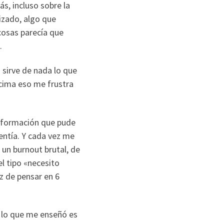
s, incluso sobre la
izado, algo que
cosas parecía que
.
 sirve de nada lo que
ncima eso me frustra
 información que pude
entía. Y cada vez me
un burnout brutal, de
el tipo «necesito
z de pensar en 6
o lo que me enseñó es